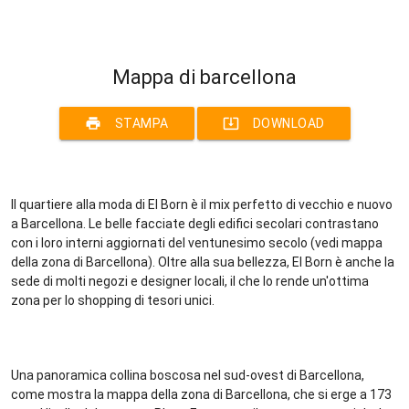
Mappa di barcellona
print
system_update_alt
STAMPA
DOWNLOAD
Il quartiere alla moda di El Born è il mix perfetto di vecchio e nuovo
a Barcellona. Le belle facciate degli edifici secolari contrastano
con i loro interni aggiornati del ventunesimo secolo (vedi mappa
della zona di Barcellona). Oltre alla sua bellezza, El Born è anche la
sede di molti negozi e designer locali, il che lo rende un'ottima
zona per lo shopping di tesori unici.
Una panoramica collina boscosa nel sud-ovest di Barcellona,
come mostra la mappa della zona di Barcellona, che si erge a 173