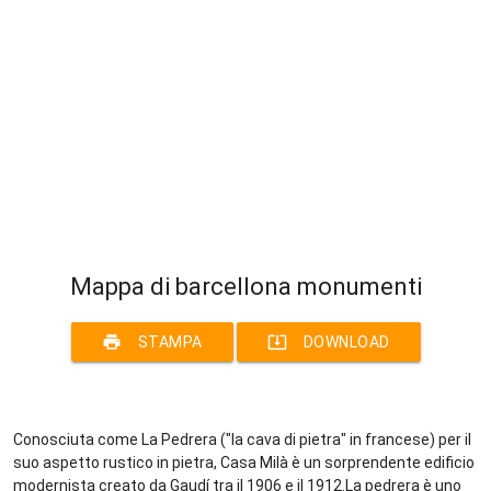
Mappa di barcellona monumenti
print
system_update_alt
STAMPA
DOWNLOAD
Conosciuta come La Pedrera ("la cava di pietra" in francese) per il
suo aspetto rustico in pietra, Casa Milà è un sorprendente edificio
modernista creato da Gaudí tra il 1906 e il 1912.La pedrera è uno